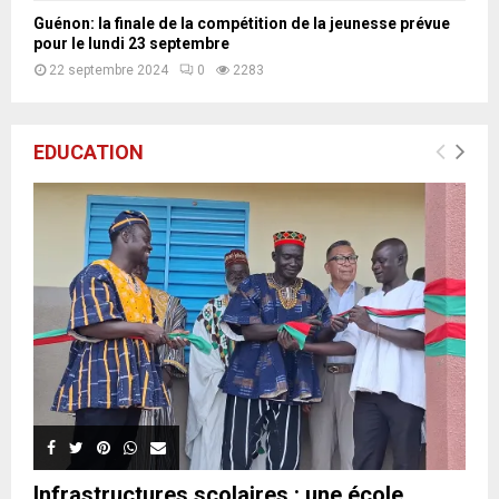
r
Guénon: la finale de la compétition de la jeunesse prévue
k
pour le lundi 23 septembre
i
22 septembre 2024
0
2283
n
a
b
è
EDUCATION
a
v
e
c
«
E
s
p
o
i
r
»
Infrastructures scolaires : une école