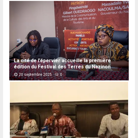
La cité de l’épervier accueille la première
édition du Festival des Terres du Nazinon
20 septembre 2025
0
L
a
c
i
t
é
d
e
l