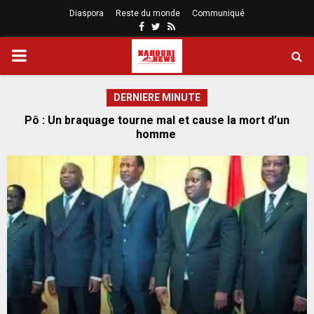
Diaspora
Reste du monde
Communiqué
Facebook
Twitter
Rss
PRIMARY
MENU
DERNIERE MINUTE
ur
Pô : Un braquage tourne mal et cause la mort d’un
Na
.
homme