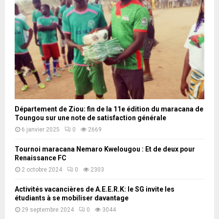
s
n
a
e
s
l
p
l
d
t
e
e
e
r
s
m
a
T
b
n
e
r
g
r
e
d
r
e
e
Département de Ziou: fin de la 11e édition du maracana de
s
s
Toungou sur une note de satisfaction générale
a
d
r
6 janvier 2025
0
2669
u
t
N
Tournoi maracana Nemaro Kwelougou : Et de deux pour
i
a
Renaissance FC
s
z
2 octobre 2024
0
2303
t
i
e
n
Activités vacancières de A.E.E.R.K: le SG invite les
s
o
étudiants à se mobiliser davantage
b
n
29 septembre 2024
0
3044
u