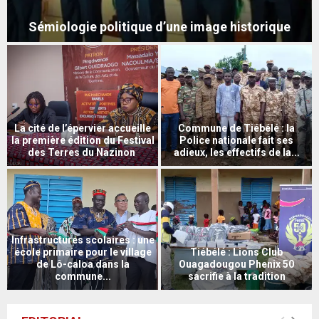
Diaspora : une burkinabè invente un vêtement pour
soulager les malades d’Alzheimer, de diabète, etc.
Nahouri : des acteurs du
développement échangent à
Pô : Un braquage tourne mal
travers un cadre de
et cause la mort d’un homme
concertation
Nahouri : les autorités
Pô : les commerçants des
provinciales visitent les sites
produits céréaliers veulent
du projet WAKANDA
unir leurs forces et parler le...