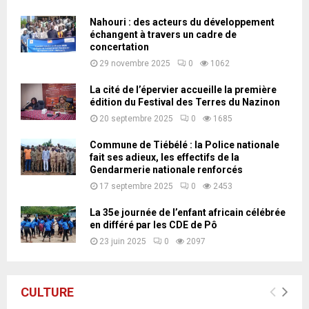
Nahouri : des acteurs du développement
échangent à travers un cadre de
concertation
29 novembre 2025
0
1062
La cité de l’épervier accueille la première
édition du Festival des Terres du Nazinon
20 septembre 2025
0
1685
Commune de Tiébélé : la Police nationale
fait ses adieux, les effectifs de la
Gendarmerie nationale renforcés
17 septembre 2025
0
2453
La 35e journée de l’enfant africain célébrée
en différé par les CDE de Pô
23 juin 2025
0
2097
CULTURE