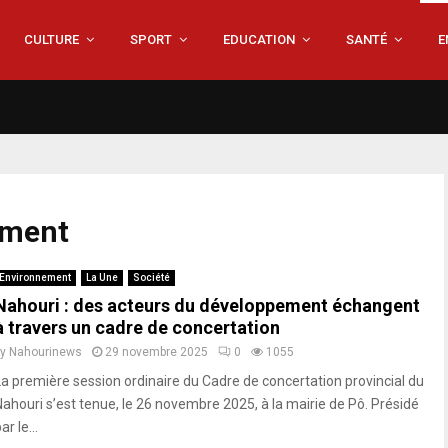
CULTURE
SPORT
EDUCATION
SANTÉ
E
ement
Environnement
La Une
Société
Nahouri : des acteurs du développement échangent
à travers un cadre de concertation
by
Nahourinews
29 novembre 2025
0
1055
La première session ordinaire du Cadre de concertation provincial du
Nahouri s’est tenue, le 26 novembre 2025, à la mairie de Pô. Présidé
ar le...