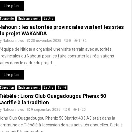
Lire plus
Economie
Environnement
La Une
Nahouri : les autorités provinciales visitent les sites
du projet WAKANDA
by
Nahourinews
28 novembre 2025
0
1432
L’équipe de Nitidæ a organisé une visite terrain avec autorités
provinciales du Nahouri pour les faire constater les réalisations
aites dans le cadre du projet...
Lire plus
Education
Environnement
La Une
Santé
Tiébélé : Lions Club Ouagadougou Phenix 50
sacrifie à la tradition
by
Nahourinews
9 septembre 2025
0
1420
Lions Club Ouagadougou Phenix 50 District 403 A3 était dans la
commune de Tiébélé à l’occasion de ses activités annuelles. C’etait
le samedi 06 septembre...