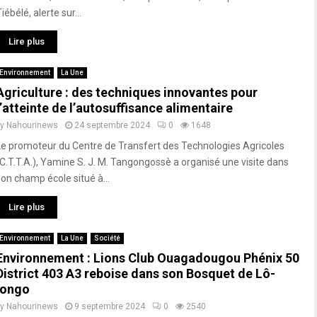
iébélé, alerte sur...
Lire plus
Environnement
La Une
Agriculture : des techniques innovantes pour
l’atteinte de l’autosuffisance alimentaire
by
Nahourinews
24 septembre 2024
0
1648
Le promoteur du Centre de Transfert des Technologies Agricoles
(C.T.T.A.), Yamine S. J. M. Tangongossè a organisé une visite dans
son champ école situé à...
Lire plus
Environnement
La Une
Société
Environnement : Lions Club Ouagadougou Phénix 50
District 403 A3 reboise dans son Bosquet de Lô-
longo
by
Nahourinews
9 septembre 2024
0
2540