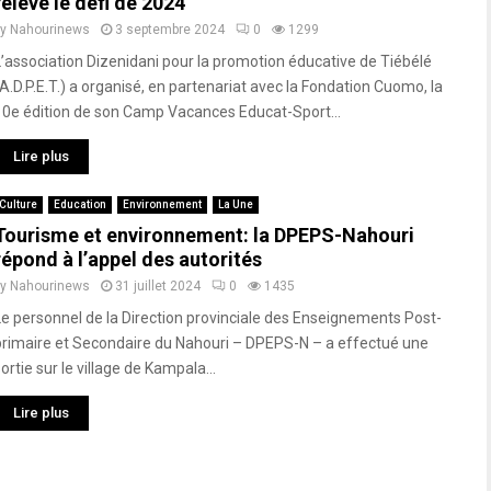
relève le défi de 2024
by
Nahourinews
3 septembre 2024
0
1299
L’association Dizenidani pour la promotion éducative de Tiébélé
(A.D.P.E.T.) a organisé, en partenariat avec la Fondation Cuomo, la
10e édition de son Camp Vacances Educat-Sport...
Lire plus
Culture
Education
Environnement
La Une
Tourisme et environnement: la DPEPS-Nahouri
répond à l’appel des autorités
by
Nahourinews
31 juillet 2024
0
1435
Le personnel de la Direction provinciale des Enseignements Post-
primaire et Secondaire du Nahouri – DPEPS-N – a effectué une
ortie sur le village de Kampala...
Lire plus