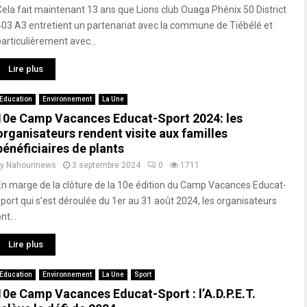
Cela fait maintenant 13 ans que Lions club Ouaga Phénix 50 District
403 A3 entretient un partenariat avec la commune de Tiébélé et
particulièrement avec...
Lire plus
Education
Environnement
La Une
10e Camp Vacances Educat-Sport 2024: les
organisateurs rendent visite aux familles
bénéficiaires de plants
by
Nahourinews
3 septembre 2024
0
1711
En marge de la clôture de la 10e édition du Camp Vacances Educat-
sport qui s’est déroulée du 1er au 31 août 2024, les organisateurs
nt...
Lire plus
Education
Environnement
La Une
Sport
10e Camp Vacances Educat-Sport : l’A.D.P.E.T.