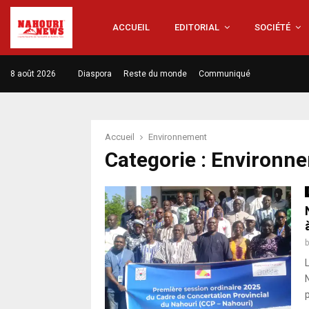
ACCUEIL
EDITORIAL
SOCIÉTÉ
8 août 2026
Diaspora
Reste du monde
Communiqué
Accueil
Environnement
Categorie : Environn
p