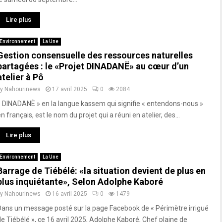
Lire plus
Environnement
La Une
Gestion consensuelle des ressources naturelles
partagées : le «Projet DINADANË» au cœur d’un
atelier à Pô
by
Nahourinews
17 avril 2025
0
2084
« DINADANË » en la langue kassem qui signifie « entendons-nous »
n français, est le nom du projet qui a réuni en atelier, des...
Lire plus
Environnement
La Une
Barrage de Tiébélé: «la situation devient de plus en
plus inquiétante», Selon Adolphe Kaboré
by
Nahourinews
16 avril 2025
0
1479
Dans un message posté sur la page Facebook de « Périmètre irrigué
de Tiébélé », ce 16 avril 2025, Adolphe Kaboré, Chef plaine de