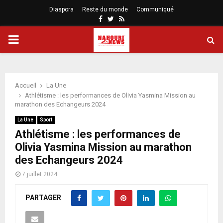
Diaspora
Reste du monde
Communiqué
Facebook
Twitter
Rss
PRIMARY
MENU
Accueil
La Une
Athlétisme : les performances de Olivia Yasmina Mission au
marathon des Echangeurs 2024
La Une
Sport
Athlétisme : les performances de
Olivia Yasmina Mission au marathon
des Echangeurs 2024
7 juillet 2024
PARTAGER