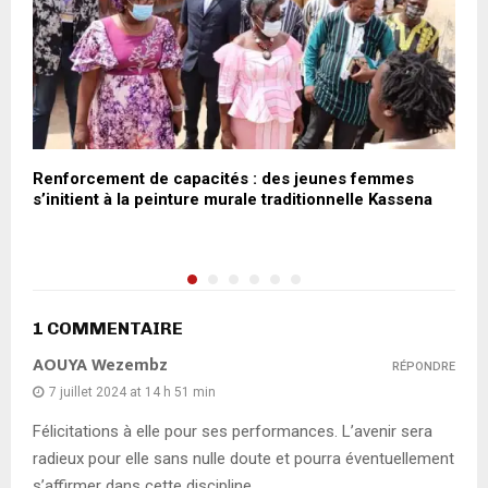
t
Renforcement de capacités : des jeunes femmes
W
s’initient à la peinture murale traditionnelle Kassena
d
d
1 COMMENTAIRE
AOUYA Wezembz
RÉPONDRE
7 juillet 2024 at 14 h 51 min
Félicitations à elle pour ses performances. L’avenir sera
radieux pour elle sans nulle doute et pourra éventuellement
s’affirmer dans cette discipline.