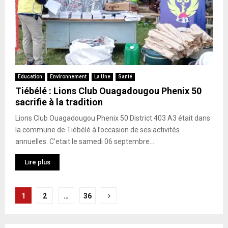
Education
Environnement
La Une
Santé
Tiébélé : Lions Club Ouagadougou Phenix 50
sacrifie à la tradition
Lions Club Ouagadougou Phenix 50 District 403 A3 était dans
la commune de Tiébélé à l’occasion de ses activités
annuelles. C’etait le samedi 06 septembre...
Lire plus
Pagination
1
2
…
36
des