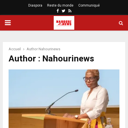
Diaspora
Reste du monde
Communiqué
Facebook
Twitter
Rss
PRIMARY
MENU
Accueil
Author
Nahourinews
Author :
Nahourinews