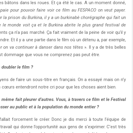
 des bâtons dans les roues. Et ça été le cas. A un moment donné,
 paie pour pouvoir faire voir ce film au FESPACO on veut payer.
 la prison du Burkina, il y a un burkinabè chorégraphe qui fait un
e le monde voit ça et le Burkina abrite le plus grand festival de
ts ça n’a pas marché. Ça fait vraiment de la peine de voir qu’il y
e. Et il y a une partie dans le film où un détenu a, par exemple,
mer on va continuer à danser dans nos têtes
». Il y a de très belles
’est dommage que vous ne comprenez pas peut être.
 doubler le film ?
ens de faire un sous-titre en français. On a essayé mais on n’y
 cœurs entendront notre cri pour que les choses aient bien.
a même fait pleurer d’autres. Vous, à travers ce film et le Festival
sser au public et à la population du monde entier ?
 fallait forcement le créer. Donc je dis merci à toute l’équipe de
travail qui donne l’opportunité aux gens de s’exprimer. C’est très