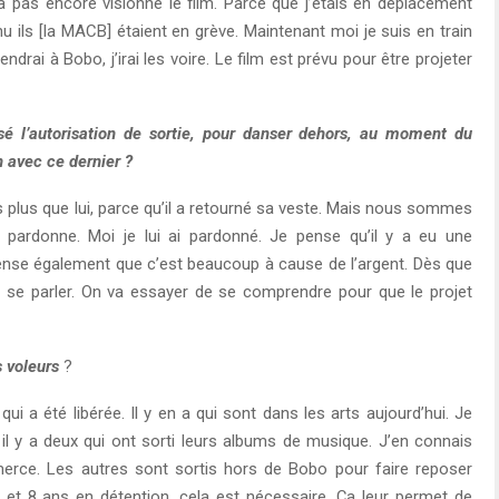
’a pas encore visionné le film. Parce que j’étais en déplacement
nu ils [la MACB] étaient en grève. Maintenant moi je suis en train
ndrai à Bobo, j’irai les voire. Le film est prévu pour être projeter
sé l’autorisation de sortie, pour danser dehors, au moment du
n avec ce dernier ?
s plus que lui, parce qu’il a retourné sa veste. Mais nous sommes
donne. Moi je lui ai pardonné. Je pense qu’il y a eu une
nse également que c’est beaucoup à cause de l’argent. Dès que
 va se parler. On va essayer de se comprendre pour que le projet
 voleurs
?
ui a été libérée. Il y en a qui sont dans les arts aujourd’hui. Je
il y a deux qui ont sorti leurs albums de musique. J’en connais
merce. Les autres sont sortis hors de Bobo pour faire reposer
7 et 8 ans en détention, cela est nécessaire. Ça leur permet de