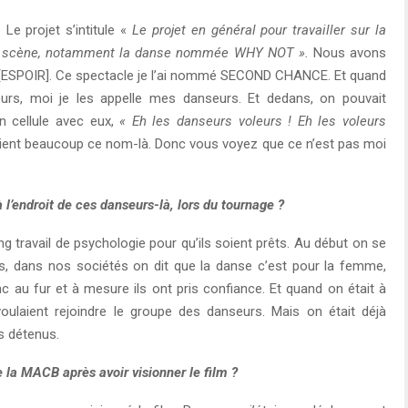
 Le projet s’intitule «
Le projet en général pour travailler sur la
s la scène, notamment la danse nommée WHY NOT ».
Nous avons
E [ESPOIR]. Ce spectacle je l’ai nommé SECOND CHANCE. Et quand
eurs, moi je les appelle mes danseurs. Et dedans, on pouvait
n cellule avec eux,
« Eh les danseurs voleurs ! Eh les voleurs
ient beaucoup ce nom-là. Donc vous voyez que ce n’est pas moi
 l’endroit de ces danseurs-là, lors du tournage ?
ong travail de psychologie pour qu’ils soient prêts. Au début on se
s, dans nos sociétés on dit que la danse c’est pour la femme,
au fur et à mesure ils ont pris confiance. Et quand on était à
oulaient rejoindre le groupe des danseurs. Mais on était déjà
es détenus.
e la MACB après avoir visionner le film ?