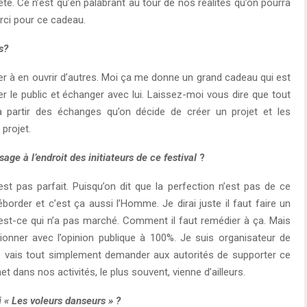
été. Ce n’est qu’en palabrant au tour de nos réalités qu’on pourra
rci pour ce cadeau.
s?
uer à en ouvrir d’autres. Moi ça me donne un grand cadeau qui est
er le public et échanger avec lui. Laissez-moi vous dire que tout
 partir des échanges qu’on décide de créer un projet et les
projet.
ge à l’endroit des initiateurs de ce festival
?
pas parfait. Puisqu’on dit que la perfection n’est pas de ce
order et c’est ça aussi l’Homme. Je dirai juste il faut faire un
’est-ce qui n’a pas marché. Comment il faut remédier à ça. Mais
tionner avec l’opinion publique à 100%. Je suis organisateur de
e vais tout simplement demander aux autorités de supporter ce
 dans nos activités, le plus souvent, vienne d’ailleurs.
i « Les voleurs danseurs » ?