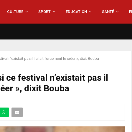
CULTURE
SPORT
EDUCATION
SANTÉ
E
ival n’existait pas il fallait forcement le créer », dixit Bouba
 ce festival n’existait pas il
réer », dixit Bouba