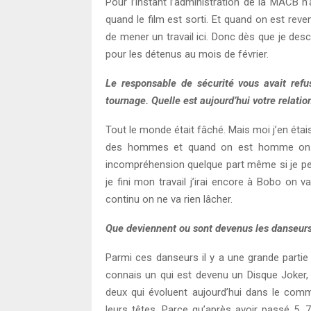
Pour l’instant l’administration de la MACB n
quand le film est sorti. Et quand on est reve
de mener un travail ici. Donc dès que je desce
pour les détenus au mois de février.
Le responsable de sécurité vous avait refu
tournage. Quelle est aujourd’hui votre relatio
Tout le monde était fâché. Mais moi j’en étai
des hommes et quand on est homme on par
incompréhension quelque part même si je pe
je fini mon travail j’irai encore à Bobo on
continu on ne va rien lâcher.
Que deviennent ou sont devenus les danseurs
Parmi ces danseurs il y a une grande partie q
connais un qui est devenu un Disque Joker, 
deux qui évoluent aujourd’hui dans le com
leurs têtes. Parce qu’après avoir passé 5, 