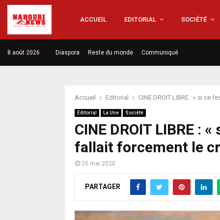
ACCUEIL
EDITORIAL
SOCIÉTÉ
8 août 2026
Diaspora
Reste du monde
Communiqué
Accueil
Editorial
CINE DROIT LIBRE : « si ce fest
Editorial
La Une
Société
CINE DROIT LIBRE : « si
fallait forcement le c
20 mai 2020
PARTAGER