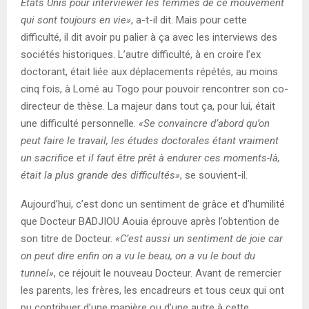
Etats Unis pour interviewer les femmes de ce mouvement
qui sont toujours en vie»
, a-t-il dit. Mais pour cette
difficulté, il dit avoir pu palier à ça avec les interviews des
sociétés historiques. L’autre difficulté, à en croire l’ex
doctorant, était liée aux déplacements répétés, au moins
cinq fois, à Lomé au Togo pour pouvoir rencontrer son co-
directeur de thèse. La majeur dans tout ça, pour lui, était
une difficulté personnelle.
«Se convaincre d’abord qu’on
peut faire le travail, les études doctorales étant vraiment
un sacrifice et il faut être prêt à endurer ces moments-là,
était la plus grande des difficultés»
, se souvient-il.
Aujourd’hui, c’est donc un sentiment de grâce et d’humilité
que Docteur BADJIOU Aouia éprouve après l’obtention de
son titre de Docteur.
«C’est aussi un sentiment de joie car
on peut dire enfin on a vu le beau, on a vu le bout du
tunnel»
, ce réjouit le nouveau Docteur. Avant de remercier
les parents, les frères, les encadreurs et tous ceux qui ont
pu contribuer d’une manière ou d’une autre à cette