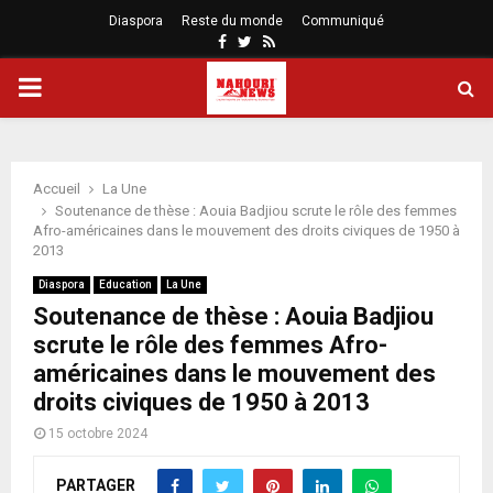
Diaspora
Reste du monde
Communiqué
Facebook
Twitter
Rss
PRIMARY
MENU
Accueil
La Une
Soutenance de thèse : Aouia Badjiou scrute le rôle des femmes
Afro-américaines dans le mouvement des droits civiques de 1950 à
2013
Diaspora
Education
La Une
Soutenance de thèse : Aouia Badjiou
scrute le rôle des femmes Afro-
américaines dans le mouvement des
droits civiques de 1950 à 2013
15 octobre 2024
PARTAGER